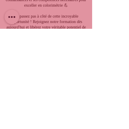
exceller en colorimétrie 💪
Ne passez pas à côté de cette incroyable
opportunité ! Rejoignez notre formation dès
aujourd'hui et libérez votre véritable potentiel de
coloriste rentable.
+ d'infos / S'inscrire